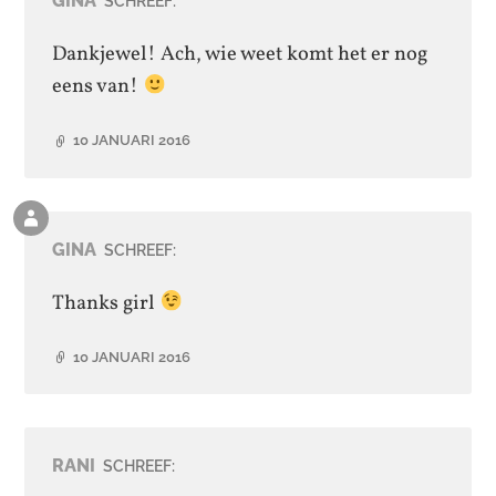
GINA
SCHREEF:
de
auteur
Dankjewel! Ach, wie weet komt het er nog
eens van!
10 JANUARI 2016
Reactie
van
GINA
SCHREEF:
de
auteur
Thanks girl
10 JANUARI 2016
RANI
SCHREEF: