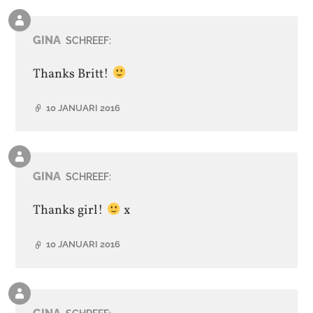
Reactie
van
GINA
SCHREEF:
de
auteur
Thanks Britt!
10 JANUARI 2016
Reactie
van
GINA
SCHREEF:
de
auteur
Thanks girl!
x
10 JANUARI 2016
Reactie
van