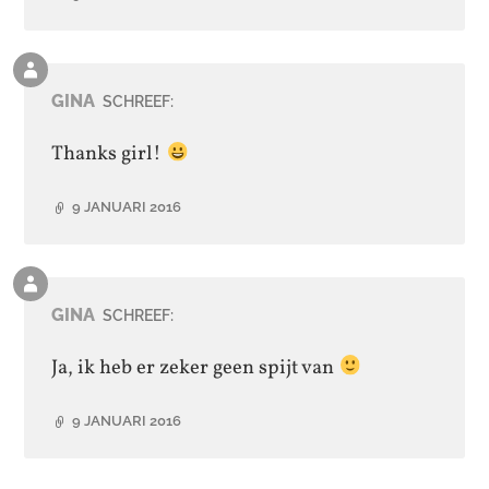
Reactie
van
GINA
SCHREEF:
de
auteur
Thanks girl!
9 JANUARI 2016
Reactie
van
GINA
SCHREEF:
de
auteur
Ja, ik heb er zeker geen spijt van
9 JANUARI 2016