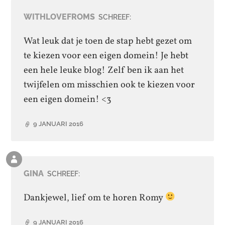
WITHLOVEFROMS
SCHREEF:
Wat leuk dat je toen de stap hebt gezet om
te kiezen voor een eigen domein! Je hebt
een hele leuke blog! Zelf ben ik aan het
twijfelen om misschien ook te kiezen voor
een eigen domein! <3
9 JANUARI 2016
Reactie
van
GINA
SCHREEF:
de
auteur
Dankjewel, lief om te horen Romy
9 JANUARI 2016