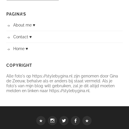
PAGINA’S
About me ♥
Contact ♥
Home ♥
COPYRIGHT
Alle foto's op https://stylebygina.nl zijn genomen door Gina
de Zeeuw, behalve als er anders bij staat vermeld. Als je
foto's van mijn blog wilt gebruiken, zal je dit altijd moeten
melden en linken naar https://stylebygina.nl.
Webshop
instagram
Twitter
Facebook
Bloglovin