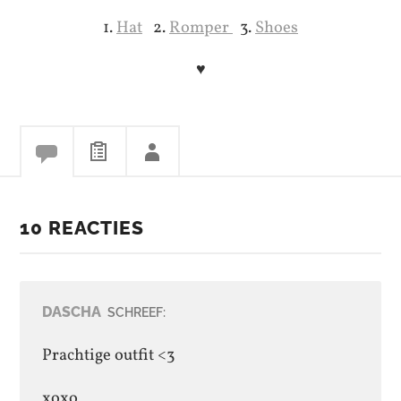
1.
Hat
2.
Romper
3.
Shoes
♥
10 REACTIES
DASCHA
SCHREEF:
Prachtige outfit <3
xoxo