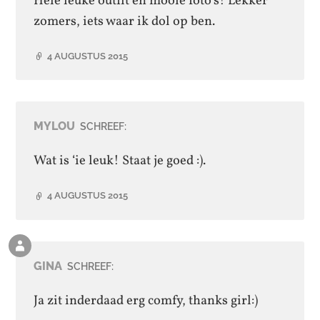
Hele leuke outfit en mooie foto’s! Lekker
zomers, iets waar ik dol op ben.
4 AUGUSTUS 2015
MYLOU
SCHREEF:
Wat is ‘ie leuk! Staat je goed :).
4 AUGUSTUS 2015
Reactie
van
GINA
SCHREEF:
de
auteur
Ja zit inderdaad erg comfy, thanks girl:)