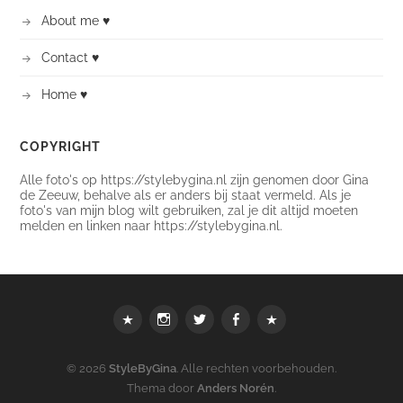
About me ♥
Contact ♥
Home ♥
COPYRIGHT
Alle foto's op https://stylebygina.nl zijn genomen door Gina
de Zeeuw, behalve als er anders bij staat vermeld. Als je
foto's van mijn blog wilt gebruiken, zal je dit altijd moeten
melden en linken naar https://stylebygina.nl.
Webshop
instagram
Twitter
Facebook
Bloglovin
© 2026
StyleByGina
. Alle rechten voorbehouden.
Thema door
Anders Norén
.