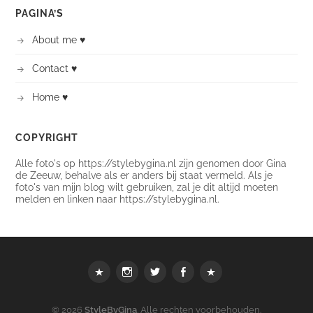
PAGINA’S
About me ♥
Contact ♥
Home ♥
COPYRIGHT
Alle foto's op https://stylebygina.nl zijn genomen door Gina
de Zeeuw, behalve als er anders bij staat vermeld. Als je
foto's van mijn blog wilt gebruiken, zal je dit altijd moeten
melden en linken naar https://stylebygina.nl.
Webshop
instagram
Twitter
Facebook
Bloglovin
© 2026
StyleByGina
. Alle rechten voorbehouden.