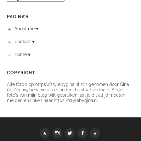
PAGINA’S
About me ♥
Contact ♥
Home ♥
COPYRIGHT
Alle foto's op https://stylebygina.nl zijn genomen door Gina
de Zeeuw, behalve als er anders bij staat vermeld. Als je
foto's van mijn blog wilt gebruiken, zal je dit altijd moeten
melden en linken naar https://stylebygina.nl.
Webshop
instagram
Twitter
Facebook
Bloglovin