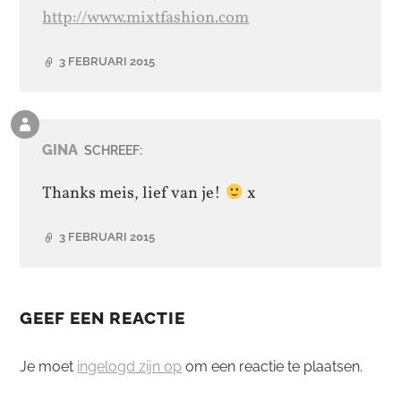
http://www.mixtfashion.com
3 FEBRUARI 2015
Reactie
van
GINA
SCHREEF:
de
auteur
Thanks meis, lief van je!
x
3 FEBRUARI 2015
GEEF EEN REACTIE
Je moet
ingelogd zijn op
om een reactie te plaatsen.