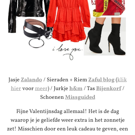
Jasje
Zalando
/ Sieraden + Riem
Zaful blog
(
klik
hier
voor
meer
) / Jurkje
h&m
/ Tas
Bijenkorf
/
Schoenen
Missguided
Fijne Valentijnsdag allemaal! Het is de dag
waarop je je geliefde weer extra in het zonnetje
zet! Misschien door een leuk cadeau te geven, een