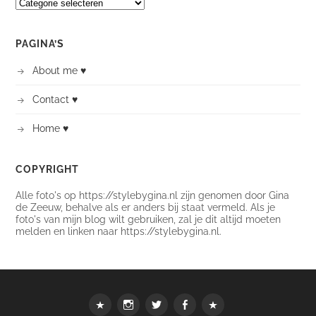
CATEGORIEËN
PAGINA’S
About me ♥
Contact ♥
Home ♥
COPYRIGHT
Alle foto's op https://stylebygina.nl zijn genomen door Gina
de Zeeuw, behalve als er anders bij staat vermeld. Als je
foto's van mijn blog wilt gebruiken, zal je dit altijd moeten
melden en linken naar https://stylebygina.nl.
Webshop
instagram
Twitter
Facebook
Bloglovin