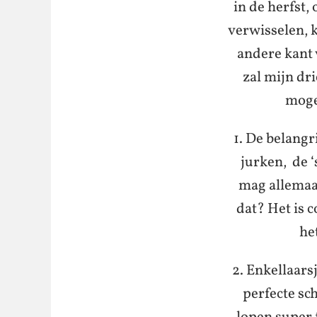
in de herfst
verwisselen, 
andere kant 
zal mijn dri
moge
1. De belangr
jurken, de ‘
mag allemaal
dat? Het is c
het
2. Enkellaars
perfecte sc