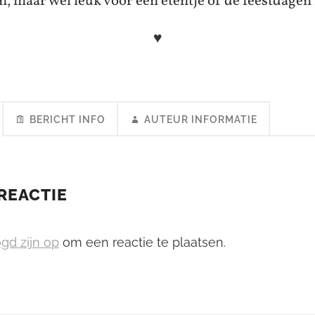
, maar wel leuk voor een etentje of de feestdagen
♥
BERICHT INFO
AUTEUR INFORMATIE
REACTIE
gd zijn op
om een reactie te plaatsen.