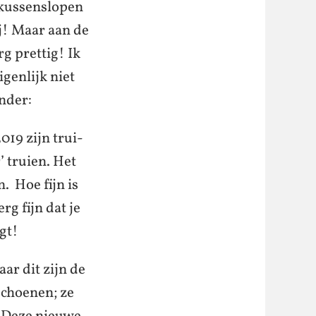
 kussenslopen
j! Maar aan de
g prettig! Ik
igenlijk niet
nder:
019 zijn trui-
’ truien. Het
. Hoe fijn is
rg fijn dat je
agt!
ar dit zijn de
schoenen; ze