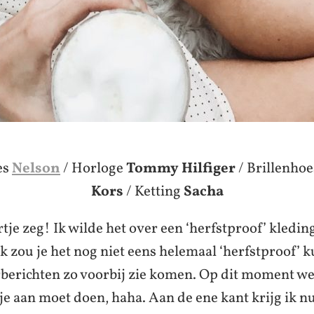
es
Nelson
/ Horloge
Tommy Hilfiger
/ Brillenhoe
Kors
/ Ketting
Sacha
tje zeg! Ik wilde het over een ‘herfstproof’ kledin
jk zou je het nog niet eens helemaal ‘herfstproof’
rberichten zo voorbij zie komen. Op dit moment wee
 je aan moet doen, haha. Aan de ene kant krijg ik n