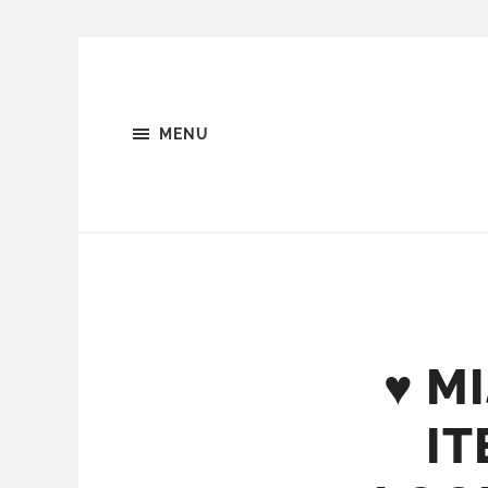
MENU
♥ M
IT