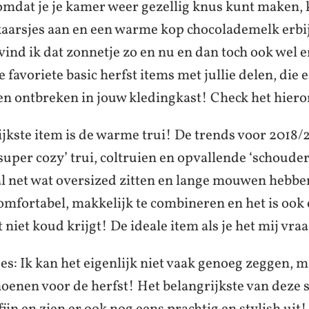
, omdat je je kamer weer gezellig knus kunt maken,
kaarsjes aan en een warme kop chocolademelk erbi
vind ik dat zonnetje zo en nu en dan toch ook wel er
e favoriete basic herfst items met jullie delen, die e
n ontbreken in jouw kledingkast! Check het hiero
ijkste item is de warme trui! De trends voor 2018/2
super cozy’ trui, coltruien en opvallende ‘schouder
 net wat oversized zitten en lange mouwen hebben
omfortabel, makkelijk te combineren en het is ook e
 niet koud krijgt! De ideale item als je het mij vra
jes: Ik kan het eigenlijk niet vaak genoeg zeggen, ma
hoenen voor de herfst! Het belangrijkste van deze 