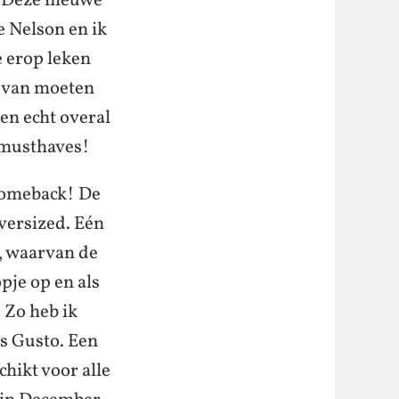
t! Deze nieuwe
e Nelson en ik
e erop leken
d van moeten
en echt overal
 musthaves!
 comeback! De
versized. Eén
n, waarvan de
pje op en als
. Zo heb ik
s Gusto. Een
chikt voor alle