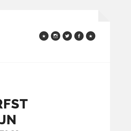
Webshop
instagram
Twitter
Facebook
Bloglovin
RFST
IJN