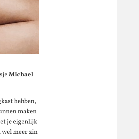
sje
Michael
gkast hebben,
 kunnen maken
t je eigenlijk
u wel meer zin