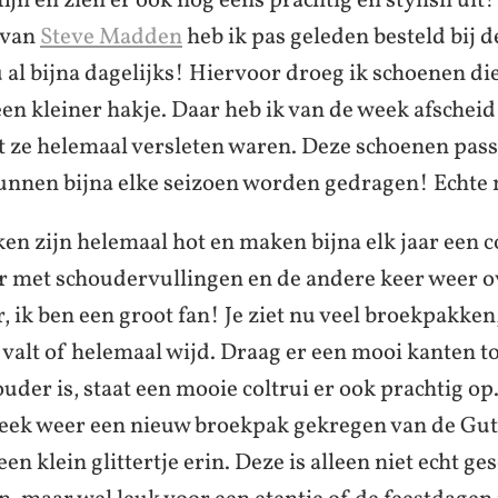
ijn en zien er ook nog eens prachtig en stylish ui
 van
Steve Madden
heb ik pas geleden besteld bij d
 al bijna dagelijks! Hiervoor droeg ik schoenen di
een kleiner hakje. Daar heb ik van de week afschei
ze helemaal versleten waren. Deze schoenen pass
unnen bijna elke seizoen worden gedragen! Echte
en zijn helemaal hot en maken bijna elk jaar een
r met schoudervullingen en de andere keer weer o
r, ik ben een groot fan! Je ziet nu veel broekpakke
 valt of helemaal wijd. Draag er een mooi kanten to
uder is, staat een mooie coltrui er ook prachtig op
eek weer een nieuw broekpak gekregen van de Gut
een klein glittertje erin. Deze is alleen niet echt ges