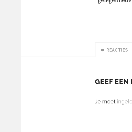
gelegenheden
REACTIES
GEEF EEN 
Je moet
ingelo