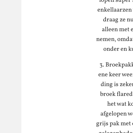
lopen super f
enkellaarzen
draag ze nu
alleen met 
nemen, omdat 
onder en k
3. Broekpakk
ene keer wee
ding is zeke
broek flared
het wat ko
afgelopen w
grijs pak met 