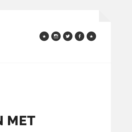
Webshop
instagram
Twitter
Facebook
Bloglovin
P
N MET